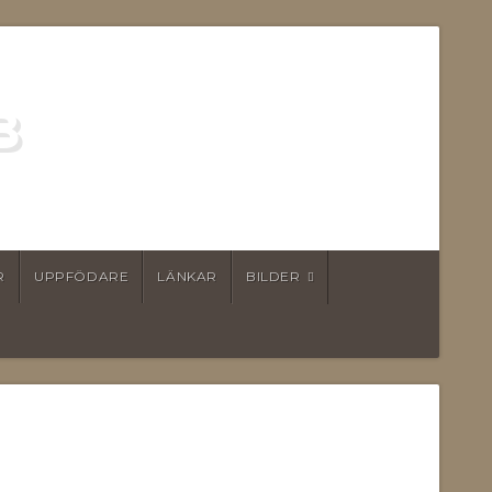
B
R
UPPFÖDARE
LÄNKAR
BILDER