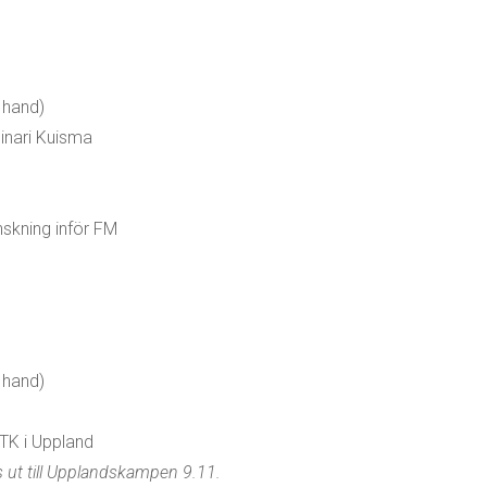
 hand)
nari Kuisma
kning inför FM
 hand)
TK i Uppland
 ut till Upplandskampen 9.11.