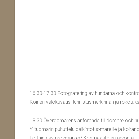
16.30-17.30 Fotografering av hundarna och kontro
Koirien valokuvaus, tunnistusmerkinnän ja rokotuk
18.30 Överdomarens anförande till domare och h
Ylituomarin puhuttelu palkintotuomareille ja koiranoh
Lottning av provmarker/ Koemaastojen arvonta