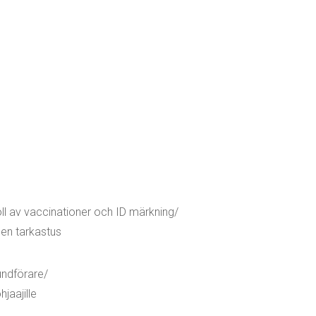
ll av vaccinationer och ID märkning/
sen tarkastus
undförare/
jaajille