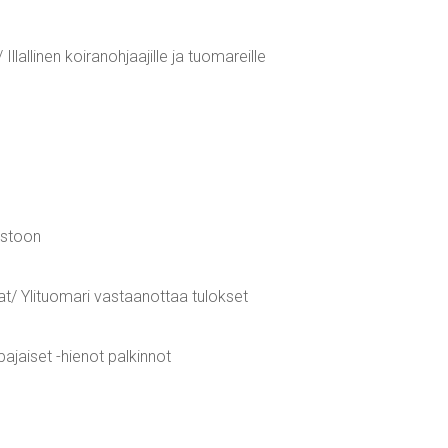
llallinen koiranohjaajille ja tuomareille
astoon
/ Ylituomari vastaanottaa tulokset
ajaiset -hienot palkinnot