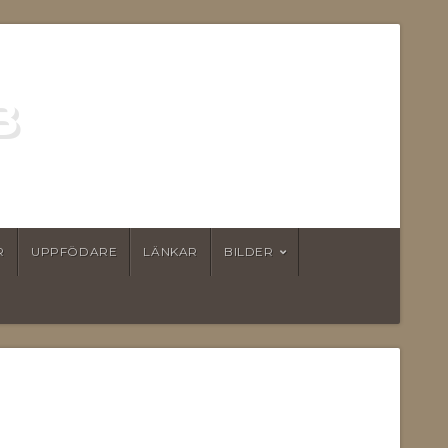
B
R
UPPFÖDARE
LÄNKAR
BILDER