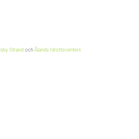
lsby Strand
och
Ålands Idrottscenters